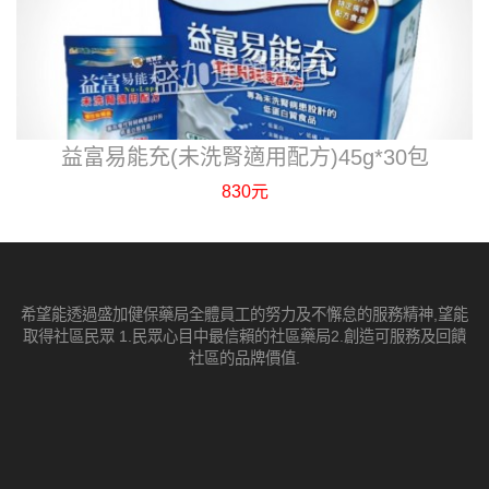
益富易能充(未洗腎適用配方)45g*30包
830元
希望能透過盛加健保藥局全體員工的努力及不懈怠的服務精神,望能
取得社區民眾 1.民眾心目中最信賴的社區藥局2.創造可服務及回饋
社區的品牌價值.