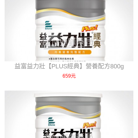
益富益力壯【PLUS經典】營養配方800g
659元