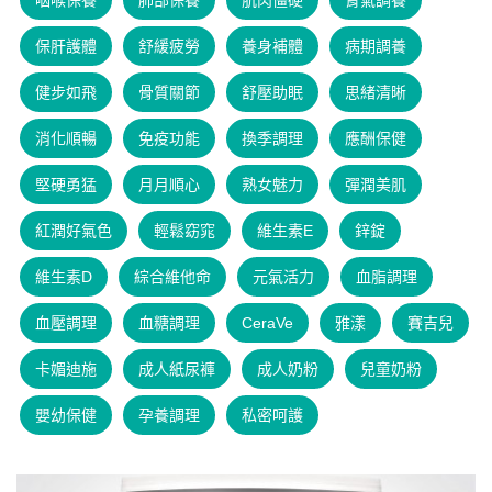
咽喉保養
肺部保養
肌肉僵硬
腎氣調養
保肝護體
舒緩疲勞
養身補體
病期調養
健步如飛
骨質關節
舒壓助眠
思緒清晰
消化順暢
免疫功能
換季調理
應酬保健
堅硬勇猛
月月順心
熟女魅力
彈潤美肌
紅潤好氣色
輕鬆窈窕
維生素E
鋅錠
維生素D
綜合維他命
元氣活力
血脂調理
血壓調理
血糖調理
CeraVe
雅漾
賽吉兒
卡媚迪施
成人紙尿褲
成人奶粉
兒童奶粉
嬰幼保健
孕養調理
私密呵護