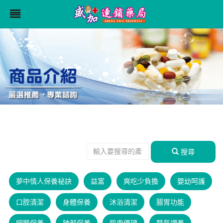
搜尋
夢中情人保養祕訣
益富
爽吃少負擔
嬰幼呵護
口腔清潔
身體保養
沐浴清潔
腸胃功能