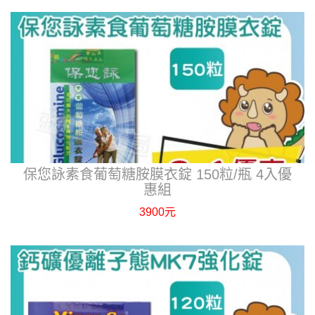
保您詠素食葡萄糖胺膜衣錠 150粒/瓶 4入優
惠組
3900元