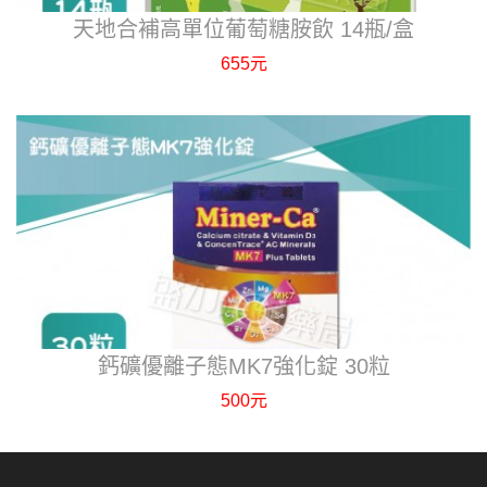
天地合補高單位葡萄糖胺飲 14瓶/盒
655元
鈣礦優離子態MK7強化錠 30粒
500元