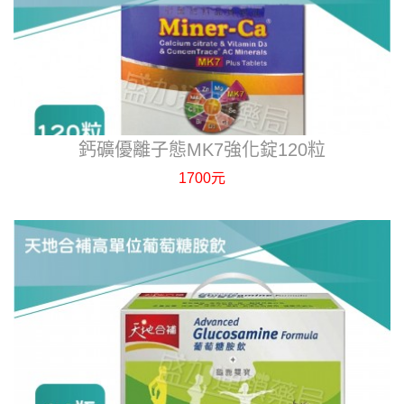
鈣礦優離子態MK7強化錠120粒
1700元