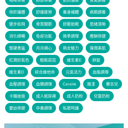
咽喉保養
肺部保養
肌肉僵硬
腎氣調養
保肝護體
舒緩疲勞
養身補體
病期調養
健步如飛
骨質關節
舒壓助眠
思緒清晰
消化順暢
免疫功能
換季調理
應酬保健
堅硬勇猛
月月順心
熟女魅力
彈潤美肌
紅潤好氣色
輕鬆窈窕
維生素E
鋅錠
維生素D
綜合維他命
元氣活力
血脂調理
血壓調理
血糖調理
CeraVe
雅漾
賽吉兒
卡媚迪施
成人紙尿褲
成人奶粉
兒童奶粉
嬰幼保健
孕養調理
私密呵護