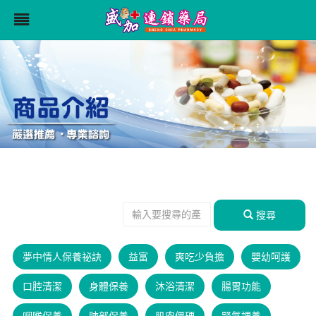
搜尋
夢中情人保養祕訣
益富
爽吃少負擔
嬰幼呵護
口腔清潔
身體保養
沐浴清潔
腸胃功能