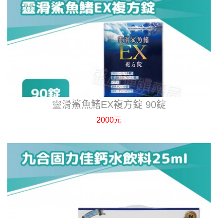
靈滑鯊魚鰭EX複方錠 90錠
2000元