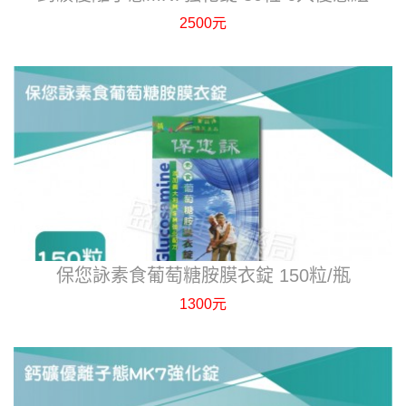
2500元
保您詠素食葡萄糖胺膜衣錠 150粒/瓶
1300元