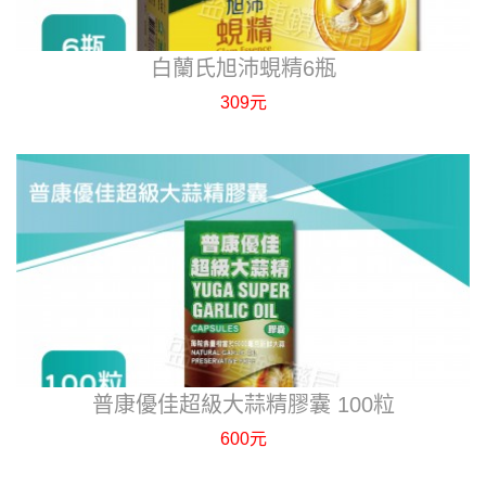
白蘭氏旭沛蜆精6瓶
309元
普康優佳超級大蒜精膠囊 100粒
600元