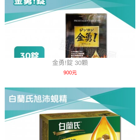
金勇!錠 30顆
900元