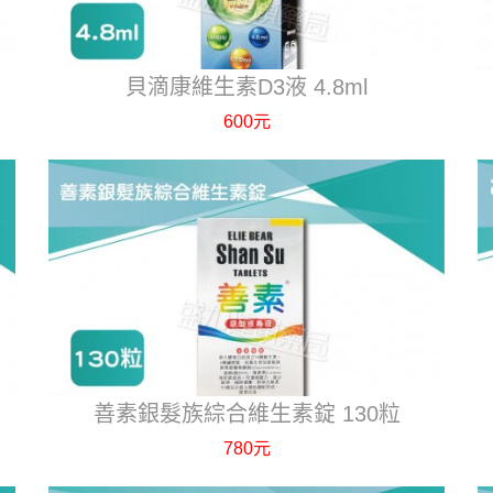
貝滴康維生素D3液 4.8ml
600元
善素銀髮族綜合維生素錠 130粒
780元