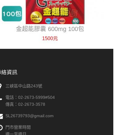
金超能膠囊 600mg 100包
1500元
聯絡資訊
三峽區中山路243號
電話：
02-2673-5999#504
傳真：
02-2673-3578
SL26739793@gmail.com
門市營業時間
週一至週日