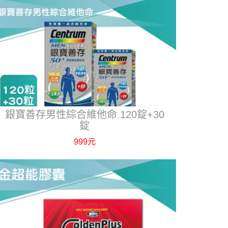
銀寶善存男性綜合維他命 120錠+30
錠
999元