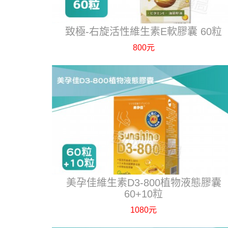
致極-右旋活性維生素E軟膠囊 60粒
800元
美孕佳維生素D3-800植物液態膠囊
60+10粒
1080元