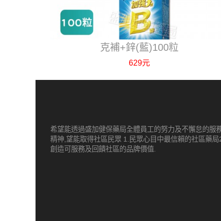
克補+鋅(藍)100粒
629元
希望能透過盛加健保藥局全體員工的努力及不懈怠的服
精神,望能取得社區民眾 1.民眾心目中最信賴的社區藥局2
創造可服務及回饋社區的品牌價值.