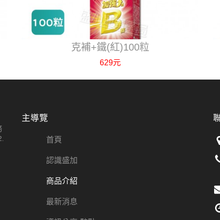
克補+鐵(紅)100粒
629元
主導覽
務
.
首頁
認識盛加
商品介紹
最新消息