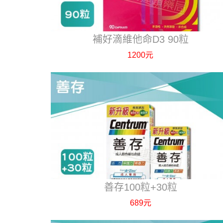
補好滴維他命D3 90粒
1200元
善存100粒+30粒
689元