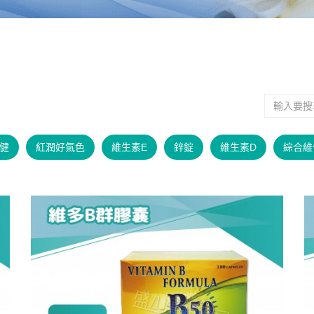
健
紅潤好氣色
維生素E
鋅錠
維生素D
綜合維