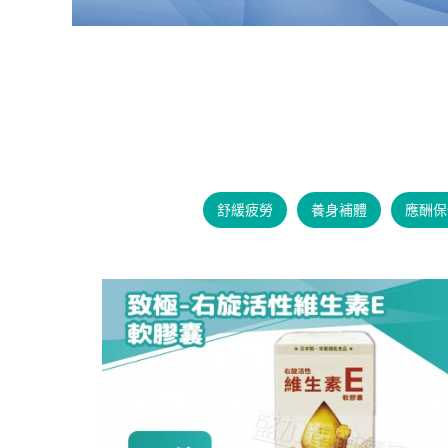
舒緩疲勞
養身補體
應酬保