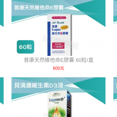
普康天然維他命E膠囊 60粒/盒
600元