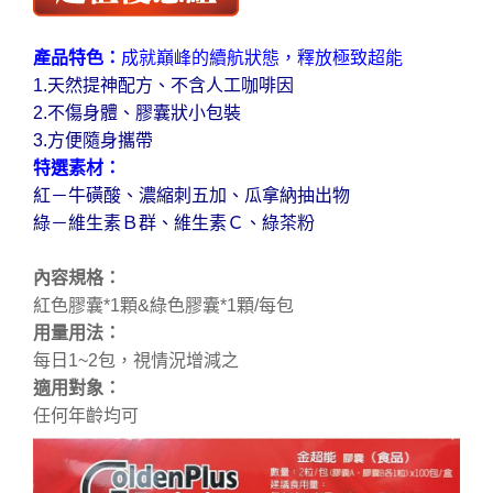
產品特色：
成就巔峰的續航狀態，釋放極致超能
1.天然提神配方、不含人工咖啡因
2.不傷身體、膠囊狀小包裝
3.方便隨身攜帶
特選素材：
紅－牛磺酸、濃縮刺五加、瓜拿納抽出物
綠－維生素Ｂ群、維生素Ｃ、綠茶粉
內容規格：
紅色膠囊*1顆&綠色膠囊*1顆/每包
用量用法：
每日1~2包，視情況增減之
適用對象：
任何年齡均可