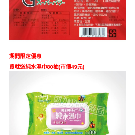
期間限定優惠
買就送純水濕巾80抽(市價49元)