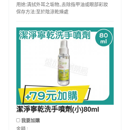
用途:清拭外耳之垢物,,去除指甲油或眼部彩妝
保存方法:至於陰涼乾燥處
潔淨寧乾洗手噴劑(小)80ml
我要加購
金額 :