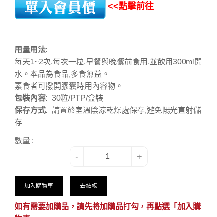
<<點擊前往
用量用法:
每天1~2次,每次一粒,早餐與晚餐前食用,並飲用300ml開
水。本品為食品,多食無益。
素食者可撥開膠囊時用內容物。
包裝內容:
30粒/PTP/盒裝
保存方式:
請置於室溫陰涼乾燥處保存,避免陽光直射儲
存
數量 :
-
+
加入購物車
去結帳
如有需要加購品，請先將加購品打勾，再點選「加入購