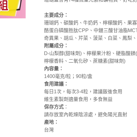
主要成分：
珊瑚鈣、碳酸鈣、牛奶鈣、檸檬酸鈣、果寡
酪蛋白磷酸胜肽CPP、中鏈三酸甘油脂MC
奇異果、胡瓜、芹菜、菠菜、白菜、鳳梨、
附屬成分：
D-山梨醇(甜味劑)、檸檬果汁粉、硬脂酸鎂(
檸檬香料、二氧化矽、蔗糖素(甜味劑)
內容量：
1400毫克/粒；90粒/盒
食用建議：
每日1次，每次3-4粒，建議飯後食用
維生素製劑適量食用，多食無益
保存方式
：
請存放室內乾燥陰涼處，避免陽光直射
產地：
台灣