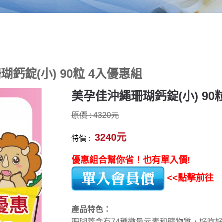
鈣錠(小) 90粒 4入優惠組
美孕佳沖繩珊瑚鈣錠(小) 90
原價 : 4320元
3240元
特價 :
優惠組合幫你省！也有單入價!
<<點擊前往
產品特色：
珊瑚蓋含有74種微量元素和礦物質，好吃