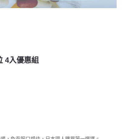
粒 4入優惠組
好嚼，免吞服口感佳，日本國人購買第一選擇。