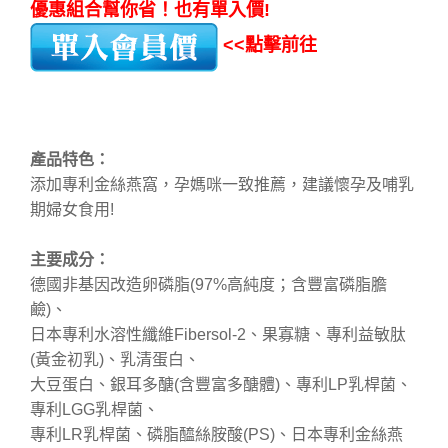
優惠組合幫你省！也有單入價!
<<點擊前往
產品特色：
添加專利金絲燕窩，孕媽咪一致推薦，建議懷孕及哺乳
期婦女食用!
主要成分：
德國非基因改造卵磷脂(97%高純度；含豐富磷脂膽
鹼)、
日本專利水溶性纖維Fibersol-2、果寡糖、專利益敏肽
(黃金初乳)、乳清蛋白、
大豆蛋白、銀耳多醣(含豐富多醣體)、專利LP乳桿菌、
專利LGG乳桿菌、
專利LR乳桿菌、磷脂醯絲胺酸(PS)、日本專利金絲燕