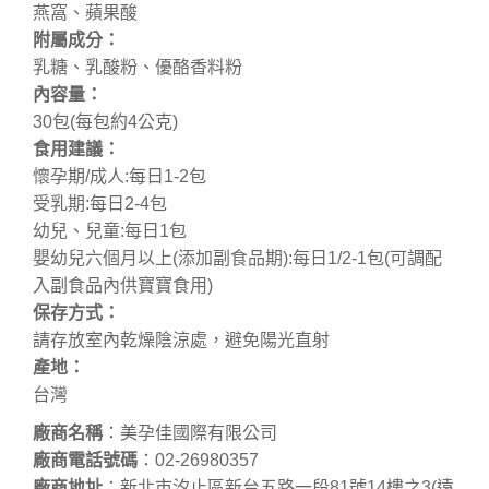
燕窩、蘋果酸
附屬成分：
乳糖、乳酸粉、優酪香料粉
內容量：
30包(每包約4公克)
食用建議：
懷孕期/成人:每日1-2包
受乳期:每日2-4包
幼兒、兒童:每日1包
嬰幼兒六個月以上(添加副食品期):每日1/2-1包(可調配
入副食品內供寶寶食用)
保存方式：
請存放室內乾燥陰涼處，避免陽光直射
產地：
台灣
廠商名稱
：美孕佳國際有限公司
廠商電話號碼
：02-26980357
廠商地址
：新北市汐止區新台五路一段81號14樓之3(遠