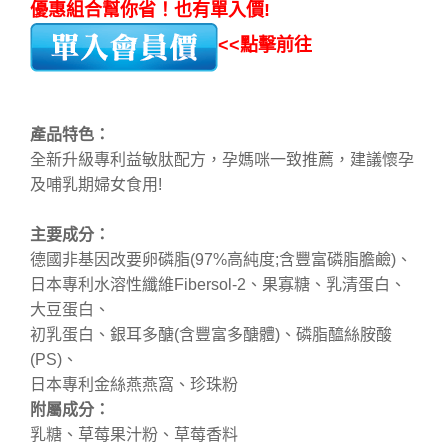
優惠組合幫你省！也有單入價!
<<點擊前往
產品特色：
全新升級專利益敏肽配方，孕媽咪一致推薦，建議懷孕
及哺乳期婦女食用!
主要成分：
德國非基因改要卵磷脂(97%高純度;含豐富磷脂膽鹼)、
日本專利水溶性纖維Fibersol-2、果寡糖、乳清蛋白、
大豆蛋白、
初乳蛋白、銀耳多醣(含豐富多醣體)、磷脂醯絲胺酸
(PS)、
日本專利金絲燕燕窩、珍珠粉
附屬成分：
乳糖、草莓果汁粉、草莓香料