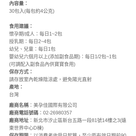
內容量：
30包入(每包約4公克)
食用建議：
懷孕期/成人：每日1~2包
授乳期：每日2~4包
幼兒、兒童：每日1包
嬰幼兒六個月以上(添加副食品期)：每日1/2包~1包
(可調配入副食品內供寶寶食用)
保存方式：
請存放室內乾燥陰涼處，避免陽光直射
產地：
台灣
廠商名稱
：美孕佳國際有限公司
廠商電話號碼
：02-26980357
廠商地址
：新北市汐止區新台五路一段81號14樓之3(遠
東世界中心D棟)
保存期限
：以消費者收受日起算，至少距有效日期前90