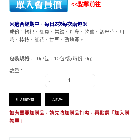
<<點擊前往
※適合經期中，每日2次每次兩包※
成份：
枸杞、紅棗、當歸、丹參、乾薑、益母草、川
芎、桂枝、紅花、甘草、熟地黃。
包裝規格：
10g/包，10包/袋(每份10g)
數量 :
-
+
加入購物車
去結帳
如有需要加購品，請先將加購品打勾，再點選「加入購
物車」