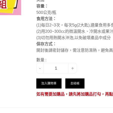
容量：
500公克/瓶
食用方法：
(1)每日2~3次，每次5g(2大匙),適量食用
​(2)用200~300cc的微溫開水、冷開水或
​(3)切勿用熱開水沖泡,以免破壞產品中成分
​保存方式：
開封後請密封儲存，需注意防濕熱，避免高
數量 :
-
+
加入購物車
去結帳
如有需要加購品，請先將加購品打勾，再點