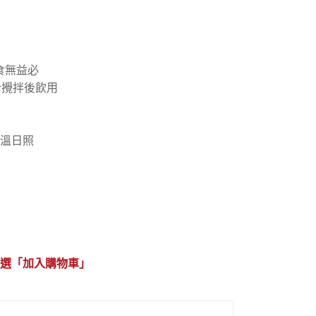
多食無益必
果汁攪拌後飲用
溫日照
選「加入購物車」