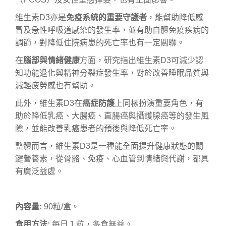
維生素D3亦是
免疫系統的重要守護者
，能幫助降低感
冒及急性呼吸道感染的發生率，並有助自體免疫疾病的
調節，對降低住院病患的死亡率也有一定關聯。
在
腦部與情緒健康
方面，研究指出維生素D3可減少認
知功能退化與精神分裂症發生率，對於改善睡眠品質與
減輕疲勞感也有幫助。
此外，維生素D3在
癌症防護
上同樣扮演重要角色，有
助於降低乳癌、大腸癌、直腸癌與攝護腺癌等的發生風
險，並能改善乳癌患者的預後與降低死亡率。
整體而言，維生素D3是一種能全面提升健康狀態的關
鍵營養素，從骨骼、免疫、心血管到情緒與代謝，都具
有廣泛益處。
內容量:
90粒/盒。
食用方法:
每日１粒，多食無益。