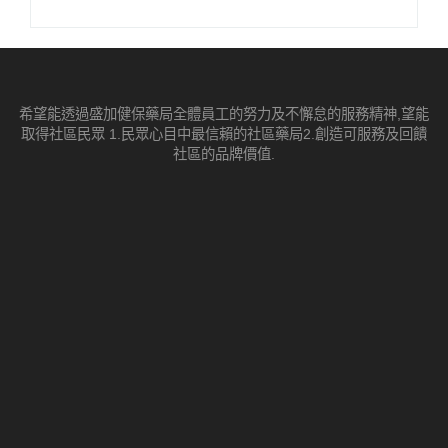
希望能透過盛加健保藥局全體員工的努力及不懈怠的服務精神,望能
取得社區民眾 1.民眾心目中最信賴的社區藥局2.創造可服務及回饋
社區的品牌價值.