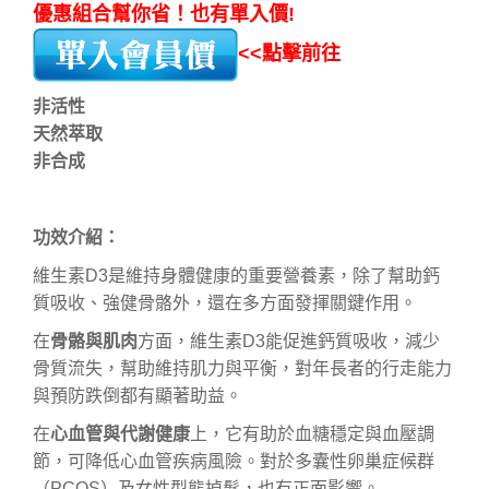
優惠組合幫你省！也有單入價!
<<點擊前往
非活性
天然萃取
非合成
功效介紹：
維生素D3是維持身體健康的重要營養素，除了幫助鈣
質吸收、強健骨骼外，還在多方面發揮關鍵作用。
在
骨骼與肌肉
方面，維生素D3能促進鈣質吸收，減少
骨質流失，幫助維持肌力與平衡，對年長者的行走能力
與預防跌倒都有顯著助益。
在
心血管與代謝健康
上，它有助於血糖穩定與血壓調
節，可降低心血管疾病風險。對於多囊性卵巢症候群
（PCOS）及女性型態掉髮，也有正面影響。