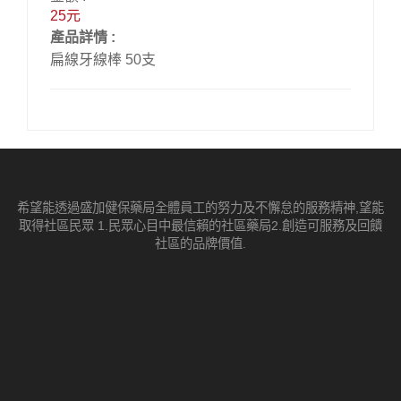
25元
產品詳情 :
扁線牙線棒 50支
希望能透過盛加健保藥局全體員工的努力及不懈怠的服務精神,望能
取得社區民眾 1.民眾心目中最信賴的社區藥局2.創造可服務及回饋
社區的品牌價值.