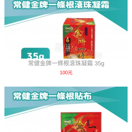
常健金牌一條根滾珠凝霜 35g
100元