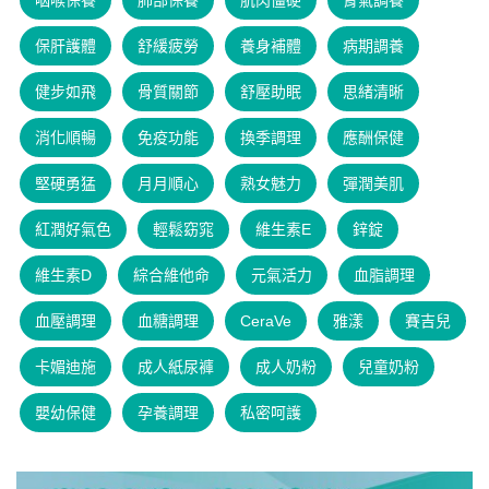
咽喉保養
肺部保養
肌肉僵硬
腎氣調養
保肝護體
舒緩疲勞
養身補體
病期調養
健步如飛
骨質關節
舒壓助眠
思緒清晰
消化順暢
免疫功能
換季調理
應酬保健
堅硬勇猛
月月順心
熟女魅力
彈潤美肌
紅潤好氣色
輕鬆窈窕
維生素E
鋅錠
維生素D
綜合維他命
元氣活力
血脂調理
血壓調理
血糖調理
CeraVe
雅漾
賽吉兒
卡媚迪施
成人紙尿褲
成人奶粉
兒童奶粉
嬰幼保健
孕養調理
私密呵護