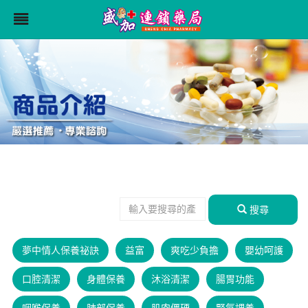
搜尋
夢中情人保養祕訣
益富
爽吃少負擔
嬰幼呵護
口腔清潔
身體保養
沐浴清潔
腸胃功能