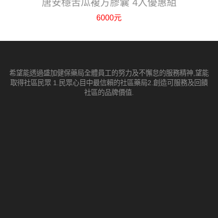
唐安穩苦瓜複方膠囊 4入優惠組
6000元
希望能透過盛加健保藥局全體員工的努力及不懈怠的服務精神,望能
取得社區民眾 1.民眾心目中最信賴的社區藥局2.創造可服務及回饋
社區的品牌價值.