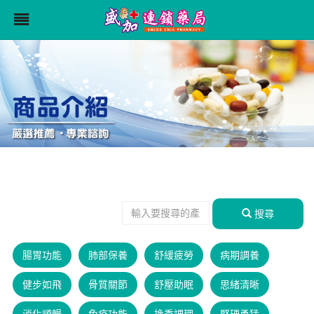
搜尋
腸胃功能
肺部保養
舒緩疲勞
病期調養
健步如飛
骨質關節
舒壓助眠
思緒清晰