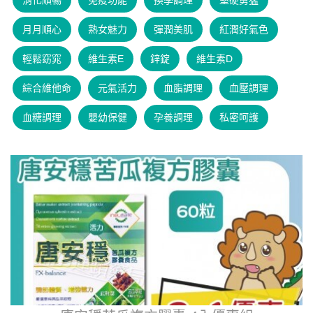
消化順暢
免疫功能
換季調理
堅硬勇猛
月月順心
熟女魅力
彈潤美肌
紅潤好氣色
輕鬆窈窕
維生素E
鋅錠
維生素D
綜合維他命
元氣活力
血脂調理
血壓調理
血糖調理
嬰幼保健
孕養調理
私密呵護